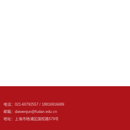
电话：021-60792557 / 18816916689
邮箱：daiwenjun@fudan.edu.cn
地址：上海市杨浦区国权路579号