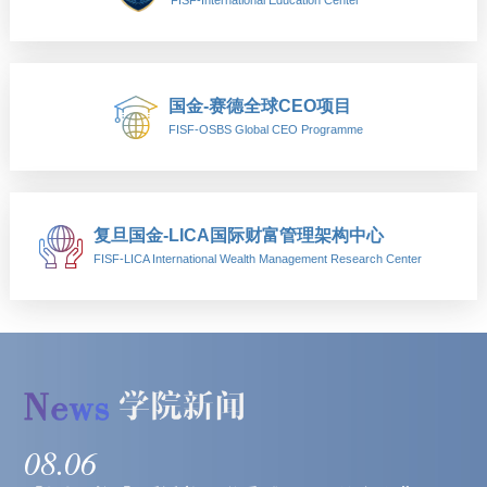
FISF-International Education Center
国金-赛德全球CEO项目
FISF-OSBS Global CEO Programme
复旦国金-LICA国际财富管理架构中心
FISF-LICA International Wealth Management Research Center
08.06