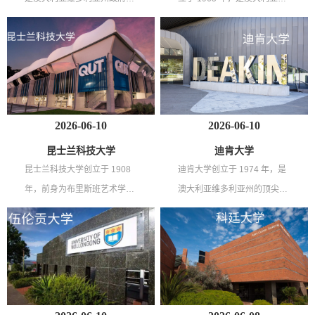
资资助的一流公立综合性研究
南威尔士州的顶尖公立研究型
型大学，也是澳洲进步最快的
大学，学位受中国教育部留学
大学之一，学位受中国教育部
服务中心认证。学校以实践导
留学服务中心认证。学校以高
向、高就业力、可持续发展研
就业率、实践导向、创新教学
究领先为核心特色，毕业生就
与国际化视野为核心特色，毕
业率稳居澳洲前十，2024 年
2026-06-10
2026-06-10
业生雇主满意度达 88.1
雇主声誉得分 89.3
昆士兰科技大学
迪肯大学
昆士兰科技大学创立于 1908
迪肯大学创立于 1974 年，是
年，前身为布里斯班艺术学
澳大利亚维多利亚州的顶尖公
院，1989 年正式成为公立研
立综合性大学，也是澳大利亚
究型大学，是澳大利亚科技大
科技大学联盟核心成员，学位
学联盟核心成员，学位受中国
受中国教育部留学服务中心认
教育部留学服务中心认证。学
证。学校以实践导向、高就业
校以 “现实世界的大学” 为办学
率、学生体验至上为核心特
理念，主打实践导向教育，毕
色，连续 10 年蝉联维多利亚