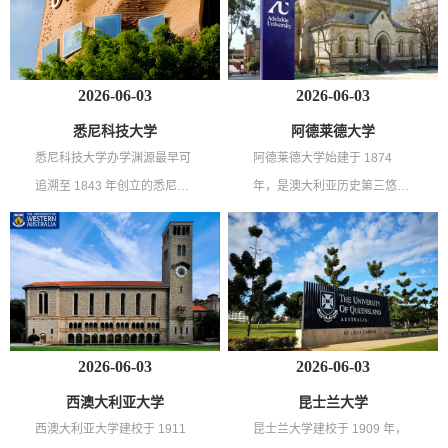
务中心认证。学校位于悉尼北
此殊荣的公立研究型大学，也
区麦考瑞公园高科技园区核
是澳洲科技大学联盟核心成
心，毗邻 “南半球硅谷”，与微
员，学位受中国教育部留学服
2026-06-03
2026-06-03
软、甲骨文、Atlass
务中心认证
悉尼科技大学
阿德莱德大学
悉尼科技大学办学渊源最早可
阿德莱德大学始建于 1874
追溯至 1843 年创立的悉尼机
年，是澳大利亚历史第三悠久
械学院，1988 年正式定名，
的砂岩名校、澳洲八大名校联
是澳大利亚公立研究型大学、
盟成员，2026 年整合本地院
澳洲科技大学联盟核心成员，
校资源后办学规模进一步升
常年蝉联澳洲 50 年以内建校
级，学位受中国教育部留学服
院校排名首位，学位受中国教
务中心官方认证。建校百余年
育部留学服务中心认证
间累计培育 5 位诺贝尔奖获得
2026-06-03
2026-06-03
者，青霉素应用研发、X
西澳大利亚大学
昆士兰大学
西澳大利亚大学建校于 1911
昆士兰大学建校于 1909 年，