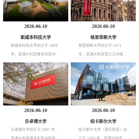
2026-06-10
2026-06-10
斯威本科技大学
格里菲斯大学
斯威本科技大学创立于 1908
格里菲斯大学创立于 1971
年，是澳大利亚维多利亚州墨
年，是澳大利亚昆士兰州政府
尔本的百年公立综合研究型大
全资资助的顶尖公立综合性研
学，也是澳洲唯一入选欧洲创
究型大学，也是澳洲发展速度
新大学联合会（ECIU）的高
最快、最具创新力的高校之
校，学位受中国教育部留学服
一，学位受中国教育部留学服
务中心全面认证。学校以实践
务中心认证。
驱动教学、校企深度融合、科
2026-06-10
2026-06-10
创实力突出、高就业率为核
乐卓博大学
纽卡斯尔大学
乐卓博大学创立于 1967 年，
纽卡斯尔大学（澳大利亚）创
是澳大利亚维多利亚州政府全
立于 1965 年，是澳大利亚新