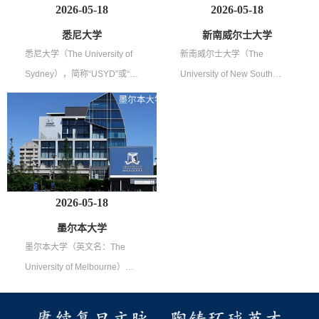
心官方认证
究型大学联盟、澳大利亚八校
2026-05-18
2026-05-18
联盟、
悉尼大学
新南威尔士大学
悉尼大学（The University of
新南威尔士大学（The
Sydney），简称“USYD”或“悉
University of New South
大”，位于澳大利亚悉尼，是
Wales），简称“UNSW
南半球最古老的大学，位列砂
Sydney”，主校区位于澳大利
岩学府、环太平洋大学联盟、
亚新南威尔士州悉尼市。新南
澳大利亚八校联盟、亚太国际
威尔士大学是澳大利亚八校联
贸易教育暨研究联盟、英联邦
盟的创始成员之一，同时位列
大学协会、全球高校人工智能
环太平洋大学联盟（APRU）
2026-05-18
墨尔本大学
墨尔本大学（英文名：The
University of Melbourne），
简称“墨大”，是一所位于澳大
利亚维多利亚州墨尔本市的公