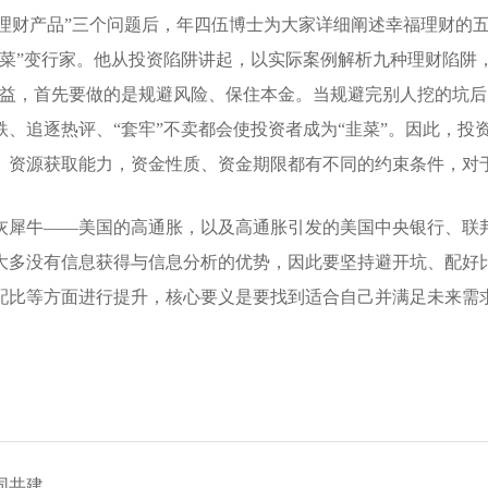
什么理财产品”三个问题后，年四伍博士为大家详细阐述幸福理财
菜”变行家。他从投资陷阱讲起，以实际案例解析九种理财陷阱
收益，首先要做的是规避风险、保住本金。当规避完别人挖的坑
、追逐热评、“套牢”不卖都会使投资者成为“韭菜”。因此，投
、资源获取能力，资金性质、资金期限都有不同的约束条件，对
灰犀牛——美国的高通胀，以及高通胀引发的美国中央银行、联
大多没有信息获得与信息分析的优势，因此要坚持避开坑、配好
配比等方面进行提升，核心要义是要找到适合自己并满足未来需
同共建