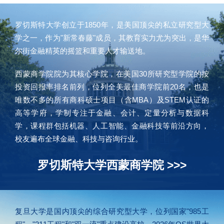
罗切斯特大学创立于1850年，是美国顶尖的私立研究型大
学之一，作为"新常春藤"成员，其教育实力尤为突出，是华
尔街金融精英的摇篮和重要人才输送地。
西蒙商学院院为其核心学院，在美国30所研究型学院的按
投资回报率排名前列，位列全美最佳商学院前20名，也是
唯数不多的所有商科硕士项目（含MBA）及STEM认证的
高等学府，学制专注于金融、会计、定量分析与数据科
学，课程群包括机器、人工智能、金融科技等前沿方向，
校友遍布全球金融、科技与咨询行业。
罗切斯特大学西蒙商学院 >>>
复旦大学是国内顶尖的综合研究型大学，位列国家"985工