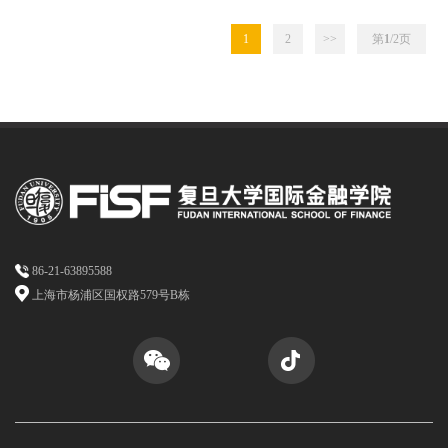
1
2
>>
第
1
/2
页
86-21-63895588
上海市杨浦区国权路579号B栋