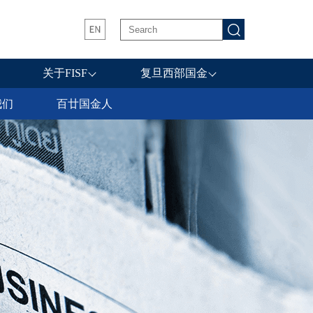
关于FISF
复旦西部国金
我们
百廿国金人