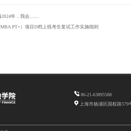
遍2024年，我会……
BA PT+）项目D档上线考生复试工作实施细则
86-21-63895588
上海市杨浦区国权路579