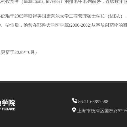
构投资者（Institutional Investor）的排名中名列前茅，连
侯延琨于2005年取得美国康奈尔大学工商管理硕士学位（MBA）
学。毕业后，他曾在耶鲁大学医学院(2000-2002)从事放射药物的
更新于2026年6月）
86-21-63895588
上海市杨浦区国权路579