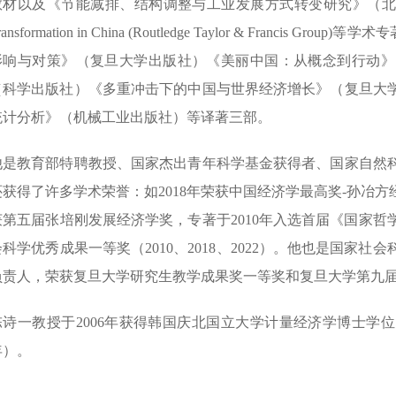
材以及《节能减排、结构调整与工业发展方式转变研究》（北京大学出版社）、E
ransformation in China (Routledge Taylor & Fran
影响与对策》（复旦大学出版社）《美丽中国：从概念到行动》
（科学出版社）《多重冲击下的中国与世界经济增长》（复旦大
统计分析》（机械工业出版社）等译著三部。
他是教育部特聘教授、国家杰出青年科学基金获得者、国家自然
还获得了许多学术荣誉：如2018年荣获中国经济学最高奖-孙冶方经
获第五届张培刚发展经济学奖，专著于2010年入选首届《国家
会科学优秀成果一等奖（2010、2018、2022）。他也是国家
负责人，荣获复旦大学研究生教学成果奖一等奖和复旦大学第九届
陈诗一教授于2006年获得韩国庆北国立大学计量经济学博士学位
年）。