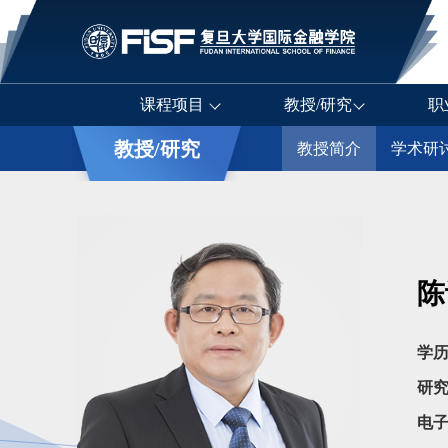
课程项目
教授/研究
职
教授/研究
教授简介
学术研
陈
学
研
电