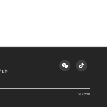
号B栋
复旦大学