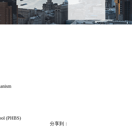
hanism
hool (PHBS)
分享到：