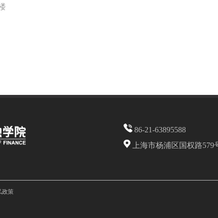
库楼
86-21-63895588
上海市杨浦区国权路579
私政策