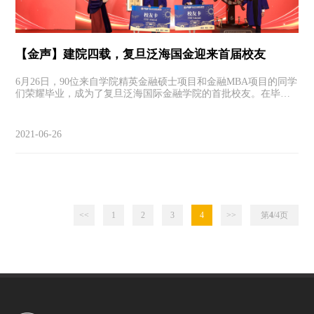
【金声】建院四载，复旦泛海国金迎来首届校友
6月26日，90位来自学院精英金融硕士项目和金融MBA项目的同学
们荣耀毕业，成为了复旦泛海国际金融学院的首批校友。在毕业
典礼上，钱军教授为2021届毕业生代表送上象征校友身份的校友
卡，欢迎大家常回母校看看，续写情谊。
2021-06-26
<<
1
2
3
4
>>
第
4
/4
页