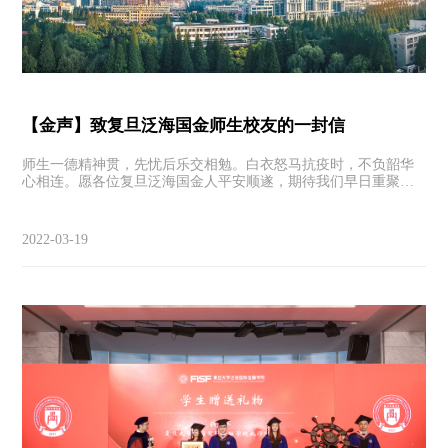
【金声】致复旦泛海国金师生校友的一封信
师生一德精神贯，先忧后乐交相勉。白衣怒马抗疫时，不负韶华
心相连。愿各位复旦泛海国金人平安顺遂，期待我们早日重聚在
春天的校园。
2022-03-19