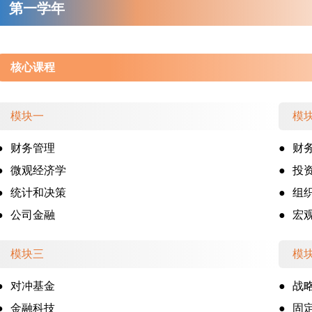
第一学年
核心课程
模块一
模
●
财务管理
●
财
●
微观经济学
●
投
●
统计和决策
●
组
●
公司金融
●
宏
模块三
模
●
对冲基金
●
战
●
金融科技
●
固