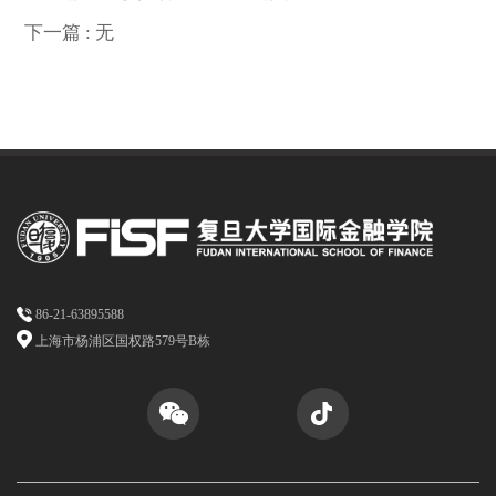
下一篇 : 无
86-21-63895588
上海市杨浦区国权路579号B栋