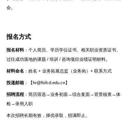
会。
报名方式
报名材料
：个人简历、学历学位证书、相关职业资质证书、
过往成功落地的课题
/
培训
/
咨询项目业绩证明材料。
材料命名
：姓名
+
业务拓展总监（业务岗）
+
联系方式
投递邮箱
：【
hr@fisfcd.edu.cn
】
招聘流程
：简历筛选
→
业务初面
→
综合复面
→
背景核查
→
体
检
→
录用入职
本次招聘长期有效，择优录取，招满即止。