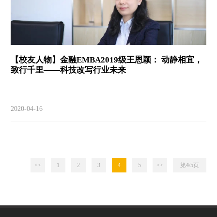
【校友人物】金融EMBA2019级王恩颖： 动静相宜，
致行千里——科技改写行业未来
2020-04-16
<<
1
2
3
4
5
>>
第
4
/5
页