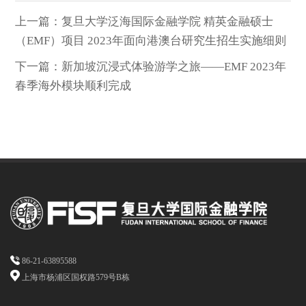
上一篇：复旦大学泛海国际金融学院 精英金融硕士
到：
（EMF）项目 2023年面向港澳台研究生招生实施细则
下一篇：新加坡沉浸式体验游学之旅——EMF 2023年
春季海外模块顺利完成
86-21-63895588
上海市杨浦区国权路579号B栋