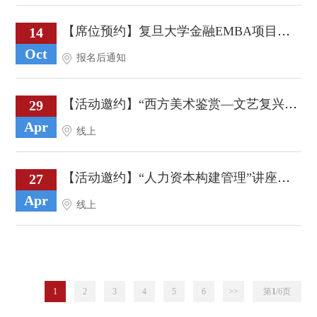
【席位预约】复旦大学金融EMBA项目招生说明会-杭州站 | FEMBA
14
Oct
报名后通知
【活动邀约】“西方美术鉴赏—文艺复兴”讲座，暨《新艺术金融财富营》
29
Apr
线上
【活动邀约】“人力资本构建管理”讲座暨复旦大学《新金融企业家》课程说明会
27
Apr
线上
1
2
3
4
5
6
>>
第
1
/6
页