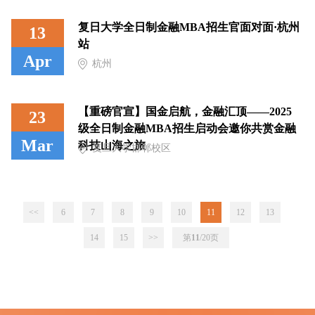
复日大学全日制金融MBA招生官面对面·杭州
13
站
Apr
杭州
【重磅官宣】国金启航，金融汇顶——2025
23
级全日制金融MBA招生启动会邀你共赏金融
Mar
科技山海之旅
复旦大学邯郸校区
<<
6
7
8
9
10
11
12
13
14
15
>>
第
11
/20
页