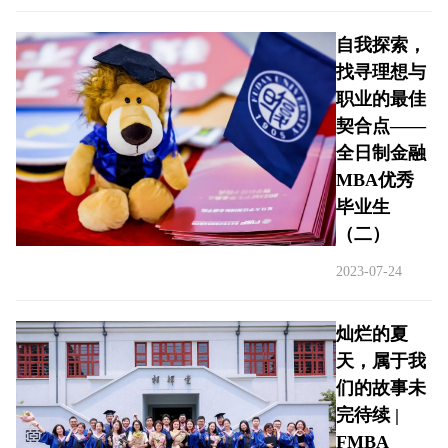
自我探索，
找寻理想与
职业的最佳
契合点——
全日制金融
MBA优秀
毕业生
（二）
2023-07-24
灿烂的夏
天，属于我
们的故事未
完待续 |
FMBA