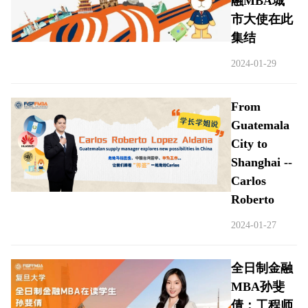
融MBA城
市大使在此
集结
2024-01-29
From
Guatemala
City to
Shanghai --
Carlos
Roberto
2024-01-27
全日制金融
MBA孙斐
倩：工程师