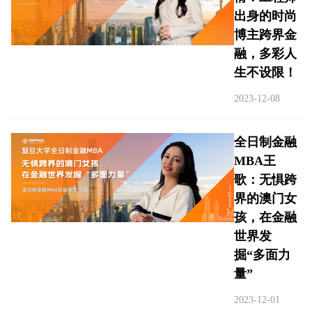
出身的时尚
博主跨界金
融，多彩人
生不设限！
2023-12-08
全日制金融
MBA王
歌：无惧跨
界的澳门女
孩，在金融
世界发
掘“多面力
量”
2023-12-01