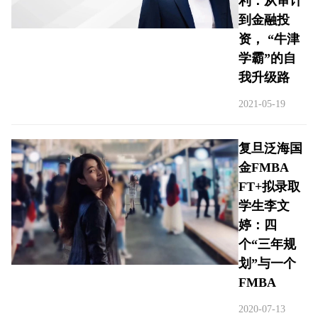
利：从审计
到金融投
资， “牛津
学霸”的自
我升级路
2021-05-19
复旦泛海国
金FMBA
FT+拟录取
学生李文
婷：四
个“三年规
划”与一个
FMBA
2020-07-13